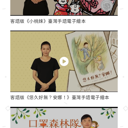
客語版《小桃妹》臺灣手語電子繪本
客語版《恁久好無？安娜！》臺灣手語電子繪本