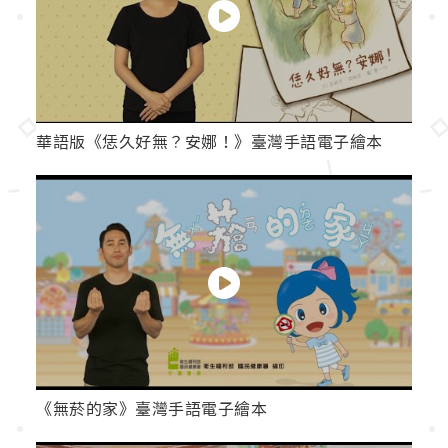
華語版《恁久好無？安娜！》臺灣手語電子繪本
《無菸的家》臺灣手語電子繪本