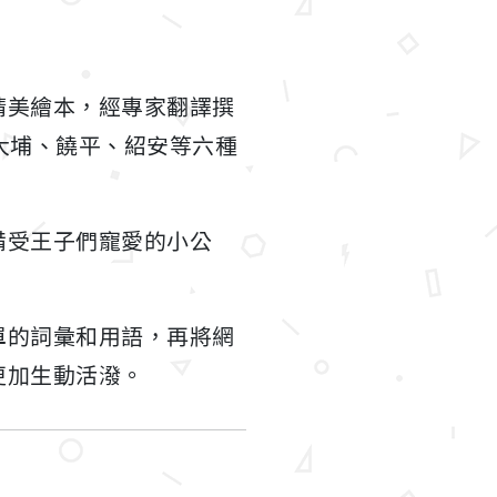
精美繪本，經專家翻譯撰
大埔、饒平、紹安等六種
備受王子們寵愛的小公
單的詞彙和用語，再將網
更加生動活潑。