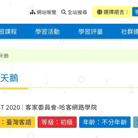
選擇語言：
網站導覽
全站搜尋
習課程
學習活動
學習評量
社群
天鵝
天鵝
ST 2020
客家委員會-哈客網路學院
：
臺灣客語
等級：初級
年齡：不分年齡