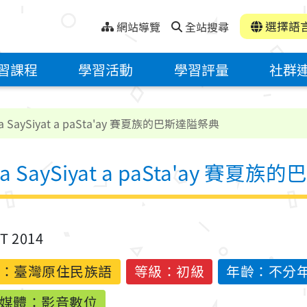
選擇語
網站導覽
全站搜尋
習課程
學習活動
學習評量
社群
SaySiyat a paSta'ay 賽夏族的巴斯達隘祭典
SaySiyat a paSta'ay 賽夏
ST 2014
：
臺灣原住民族語
等級：初級
年齡：不分
媒體：影音數位