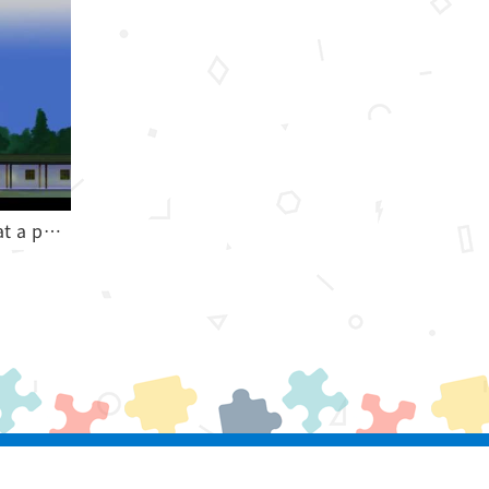
賽夏語電子繪本 noka SaySiyat a paSta'ay 賽夏族的巴斯達隘祭典
All rights reserved.