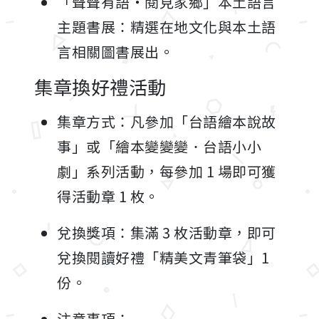
「聲聲有語・閱見家鄉」本土語言
主題書展：精選在地文化與本土語
言相關圖書展出。
集章換好禮活動
集章方式：凡參加「台語繪本說故
事」或「繪本變變變．台語小小
劇」系列活動，每參加 1 場即可獲
得活動章 1 枚。
兌換獎項：集滿 3 枚活動章，即可
兌換閱讀好禮「精美文青筆袋」1
份。
注意事項：