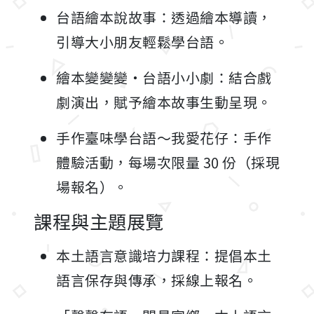
台語繪本說故事：透過繪本導讀，
引導大小朋友輕鬆學台語。
繪本變變變・台語小小劇：結合戲
劇演出，賦予繪本故事生動呈現。
手作臺味學台語～我愛花仔：手作
體驗活動，每場次限量 30 份（採現
場報名）。
課程與主題展覽
本土語言意識培力課程：提倡本土
語言保存與傳承，採線上報名。