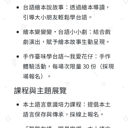
台語繪本說故事：透過繪本導讀，
引導大小朋友輕鬆學台語。
繪本變變變・台語小小劇：結合戲
劇演出，賦予繪本故事生動呈現。
手作臺味學台語～我愛花仔：手作
體驗活動，每場次限量 30 份（採現
場報名）。
課程與主題展覽
本土語言意識培力課程：提倡本土
語言保存與傳承，採線上報名。