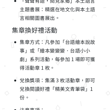
「聲聲有語・閱見家鄉」本土語言
主題書展：精選在地文化與本土語
言相關圖書展出。
集章換好禮活動
集章方式：凡參加「台語繪本說故
事」或「繪本變變變．台語小小
劇」系列活動，每參加 1 場即可獲
得活動章 1 枚。
兌換獎項：集滿 3 枚活動章，即可
兌換閱讀好禮「精美文青筆袋」1
份。
注意事項：