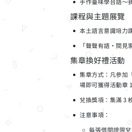
手作臺味學台語～我
課程與主題展覽
本土語言意識培力
「聲聲有語・閱見
集章換好禮活動
集章方式：凡參加
場即可獲得活動章 1
兌換獎項：集滿 3
注意事項：
每張借閱證限兌換