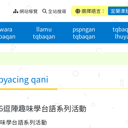
選擇語言：
宜蘭澤
網站導覽
全站搜尋
wara
llamu
pspngan
tqba
baqan
tqbaqan
tqbaqan
lhuy
i
yacing qani
26逗陣趣味學台語系列活動
趣味學台語系列活動